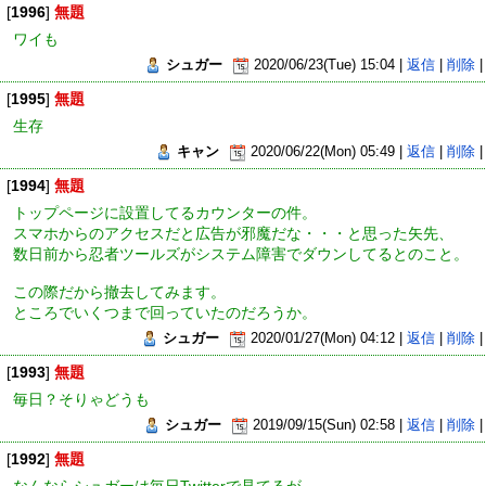
[
1996
]
無題
ワイも
シュガー
2020/06/23(Tue) 15:04 |
返信
|
削除
|
[
1995
]
無題
生存
キャン
2020/06/22(Mon) 05:49 |
返信
|
削除
|
[
1994
]
無題
トップページに設置してるカウンターの件。
スマホからのアクセスだと広告が邪魔だな・・・と思った矢先、
数日前から忍者ツールズがシステム障害でダウンしてるとのこと。
この際だから撤去してみます。
ところでいくつまで回っていたのだろうか。
シュガー
2020/01/27(Mon) 04:12 |
返信
|
削除
|
[
1993
]
無題
毎日？そりゃどうも
シュガー
2019/09/15(Sun) 02:58 |
返信
|
削除
|
[
1992
]
無題