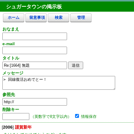
シュガータウンの掲示板
ホーム
留意事項
検索
管理
おなまえ
e-mail
タイトル
メッセージ
参照先
削除キー
（英数字で8文字以内）
情報保存
[
2006
]
謹賀新年