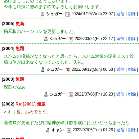
あけましておめでとうございます。
今年も維持に努めますのでよろしくお願いします。
シュガー
2024/01/17(Wed) 23:07 |
返信
|
削除
|
[
2005
]
更新
掲示板のバージョンを更新しました。
シュガー
2023/03/24(Fri) 23:17 |
返信
|
削除
|
[
2004
]
無題
スパムの投稿がなくなったと思ったら、スパム対策の設定ミスで投
稿自体が出来なくなっていました。失礼。
シュガー
2022/09/12(Mon) 00:58 |
返信
|
削除
|
[
2003
]
無題
深刻だなあ
シュガー
2022/07/08(Fri) 10:23 |
返信
|
削除
|
[
2002
]
Re:[2001] 無題
> キリ番、おめでとう。
過去ログ見返すたびに精神が砕け散る歳にお互いなっちまったな
キャン
2022/07/05(Tue) 01:26 |
返信
|
削除
|