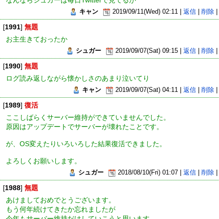
なんならシュガーは毎日Twitterで見てるが
キャン
2019/09/11(Wed) 02:11 |
返信
|
削除
|
[
1991
]
無題
お主生きておったか
シュガー
2019/09/07(Sat) 09:15 |
返信
|
削除
|
[
1990
]
無題
ログ読み返しながら懐かしさのあまり泣いてり
キャン
2019/09/07(Sat) 04:11 |
返信
|
削除
|
[
1989
]
復活
ここしばらくサーバー維持ができていませんでした。
原因はアップデートでサーバーが壊れたことです。
が、OS変えたりいろいろした結果復活できました。
よろしくお願いします。
シュガー
2018/08/10(Fri) 01:07 |
返信
|
削除
|
[
1988
]
無題
あけましておめでとうございます。
もう何年続けてきたか忘れましたが
今年もサーバー維持だけしていこうと思います。