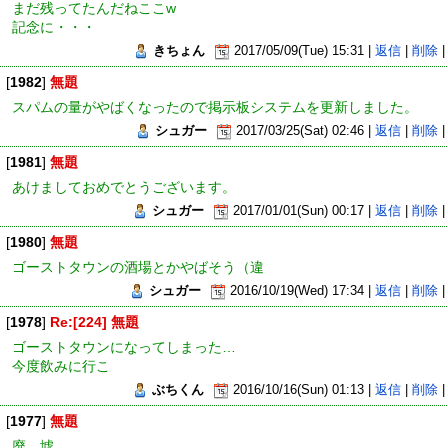
まだ残ってたんだねここw
記念に・・・
きちょん
2017/05/09(Tue) 15:31 |
返信
|
削除
|
[
1982
]
無題
スパムの量がやばくなったので掲示板システムを更新しました。
シュガー
2017/03/25(Sat) 02:46 |
返信
|
削除
|
[
1981
]
無題
あけましておめでとうございます。
シュガー
2017/01/01(Sun) 00:17 |
返信
|
削除
|
[
1980
]
無題
ゴーストタウンの酒場とかやばそう（違
シュガー
2016/10/19(Wed) 17:34 |
返信
|
削除
|
[
1978
]
Re:[224] 無題
ゴーストタウンになってしまった…
今度飲みに行こ
ぶちくん
2016/10/16(Sun) 01:13 |
返信
|
削除
|
[
1977
]
無題
廃 墟