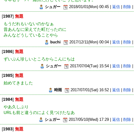
シュガー
2018/01/01(Mon) 00:45 |
返信
|
削除
|
[
1987
]
無題
もうだれもいないのかなぁ
昔あんなに栄えてた町だったのに
みんなどうしていることやら
buchi
2017/12/11(Mon) 00:04 |
返信
|
削除
|
[
1986
]
無題
ずいぶん珍しいところからこんにちは
シュガー
2017/07/04(Tue) 15:54 |
返信
|
削除
|
[
1985
]
無題
始めてきました
時雨
2017/07/01(Sat) 16:52 |
返信
|
削除
|
[
1984
]
無題
やあ久しぶり
URLも前と違うのによく見つけたなあ
シュガー
2017/05/10(Wed) 17:29 |
返信
|
削除
|
[
1983
]
無題