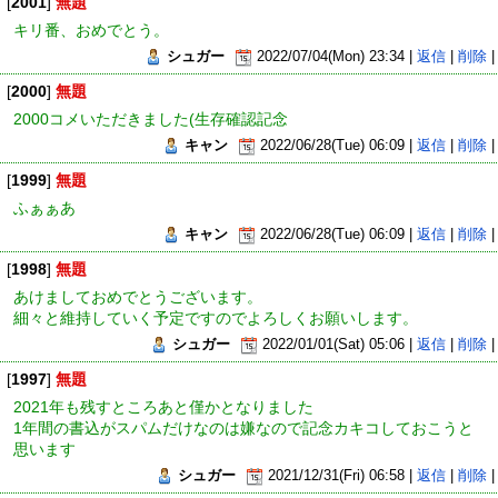
[
2001
]
無題
キリ番、おめでとう。
シュガー
2022/07/04(Mon) 23:34 |
返信
|
削除
|
[
2000
]
無題
2000コメいただきました(生存確認記念
キャン
2022/06/28(Tue) 06:09 |
返信
|
削除
|
[
1999
]
無題
ふぁぁあ
キャン
2022/06/28(Tue) 06:09 |
返信
|
削除
|
[
1998
]
無題
あけましておめでとうございます。
細々と維持していく予定ですのでよろしくお願いします。
シュガー
2022/01/01(Sat) 05:06 |
返信
|
削除
|
[
1997
]
無題
2021年も残すところあと僅かとなりました
1年間の書込がスパムだけなのは嫌なので記念カキコしておこうと
思います
シュガー
2021/12/31(Fri) 06:58 |
返信
|
削除
|