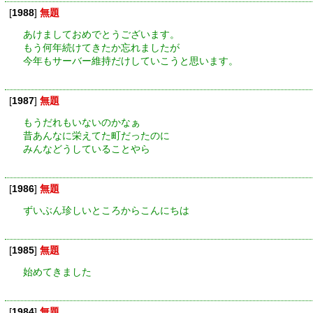
[
1988
]
無題
あけましておめでとうございます。
もう何年続けてきたか忘れましたが
今年もサーバー維持だけしていこうと思います。
[
1987
]
無題
もうだれもいないのかなぁ
昔あんなに栄えてた町だったのに
みんなどうしていることやら
[
1986
]
無題
ずいぶん珍しいところからこんにちは
[
1985
]
無題
始めてきました
[
1984
]
無題