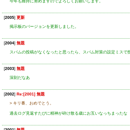
今年も維持に努めますのでよろしくお願いします。
[
2005
]
更新
掲示板のバージョンを更新しました。
[
2004
]
無題
スパムの投稿がなくなったと思ったら、スパム対策の設定ミスで
[
2003
]
無題
深刻だなあ
[
2002
]
Re:[2001] 無題
> キリ番、おめでとう。
過去ログ見返すたびに精神が砕け散る歳にお互いなっちまったな
[
2001
]
無題