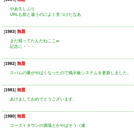
やあ久しぶり
URLも前と違うのによく見つけたなあ
[
1983
]
無題
まだ残ってたんだねここw
記念に・・・
[
1982
]
無題
スパムの量がやばくなったので掲示板システムを更新しました。
[
1981
]
無題
あけましておめでとうございます。
[
1980
]
無題
ゴーストタウンの酒場とかやばそう（違