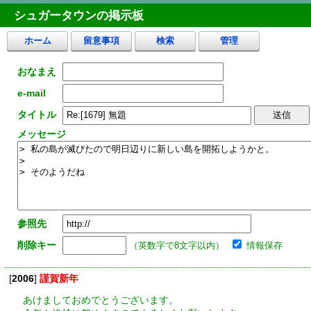
シュガータウンの掲示板
ホーム
留意事項
検索
管理
おなまえ
e-mail
タイトル
メッセージ
参照先
削除キー
（英数字で8文字以内）
情報保存
[
2006
]
謹賀新年
あけましておめでとうございます。