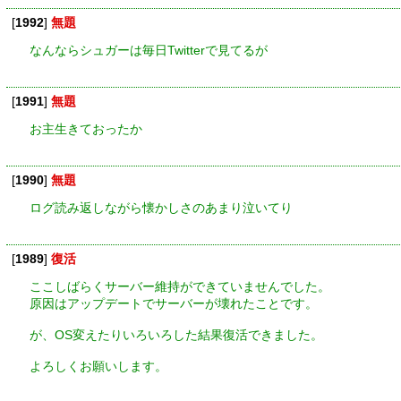
[
1992
]
無題
なんならシュガーは毎日Twitterで見てるが
[
1991
]
無題
お主生きておったか
[
1990
]
無題
ログ読み返しながら懐かしさのあまり泣いてり
[
1989
]
復活
ここしばらくサーバー維持ができていませんでした。
原因はアップデートでサーバーが壊れたことです。
が、OS変えたりいろいろした結果復活できました。
よろしくお願いします。